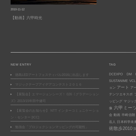
2010-11-12
【動画】六甲時光
NEW ENTRY
TAG
DCEXPO
DM
徳島LEDアートフェスティバル2016に出品します
SUSTANIME
VCL
マジックテープアイデアコンテスト２０１６
アート
ョン
ア
【展覧会】エマージェンシーズ！ 026《グラデーション
テンツエキスポ
ズ》2013/15年田中健司
ッピング
マジッ
六甲ミー
像
【展覧会のお知らせ】 NTT インターコミュニケーショ
会
動画
半崎信朗
ン・センター [ICC]
岳人
日本科学未
勉強会「プロジェクションマッピングの可能性」
術散歩2010